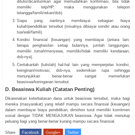
ditulis/dicantumkan agar memudahkan konfirmasi, bila tidak
memiliki telp/HP, maka menggunakan telepon
tetangga/famili/rekan/dsb).
Siapa yang nantinya membiayai sebagian biaya
kuliah/pendidikan tersebut (misalnya dibiayai sendiri atau orang
tua/wali/famili).
Kondisi finansial (keuangan) yang membiayai (antara lain,
berapa penghasilan setiap bulannya, jumlah tanggungan,
memiliki rumah/menyewa, memiliki/tidak memiliki kendaraan,
dsb-nya).
Ceritakanlah (tulislah) hal-hal lain yang memperjelas kondisi,
keinginan/motivasi, dsb-nya, sedemikian rupa sehingga
menunjukkan benar-benar sangat memerlukan
beasiswa/keringanan tersebut.
D. Beasiswa Kuliah (Catatan Penting)
Dikarenakan keterbatasan dana untuk beasiswa tersebut, maka bagi
mereka (masyarakat) yang relatif mampu secara finansial (keuangan)
dalam membayar biaya pendidikan, dimohon turut memiliki komitmen
sosial dengan TIDAK MENGAJUKAN beasiswa. Agar tidak menutup
peluang bagi yang benar-benar kurang mampu secara finansial.
Share :
Facebook
Google+
Twitter