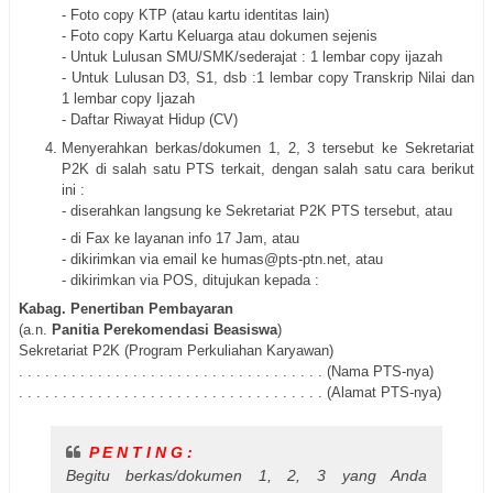
- Foto copy KTP (atau kartu identitas lain)
- Foto copy Kartu Keluarga atau dokumen sejenis
- Untuk Lulusan SMU/SMK/sederajat : 1 lembar copy ijazah
- Untuk Lulusan D3, S1, dsb :1 lembar copy Transkrip Nilai dan
1 lembar copy Ijazah
- Daftar Riwayat Hidup (CV)
Menyerahkan berkas/dokumen 1, 2, 3 tersebut ke Sekretariat
P2K di salah satu PTS terkait, dengan salah satu cara berikut
ini :
- diserahkan langsung ke Sekretariat P2K PTS tersebut, atau
- di Fax ke layanan info 17 Jam, atau
- dikirimkan via email ke humas@pts-ptn.net, atau
- dikirimkan via POS, ditujukan kepada :
Kabag. Penertiban Pembayaran
(a.n.
Panitia Perekomendasi Beasiswa
)
Sekretariat P2K (Program Perkuliahan Karyawan)
. . . . . . . . . . . . . . . . . . . . . . . . . . . . . . . . . . . (Nama PTS-nya)
. . . . . . . . . . . . . . . . . . . . . . . . . . . . . . . . . . . (Alamat PTS-nya)
P E N T I N G :
Begitu berkas/dokumen 1, 2, 3 yang Anda